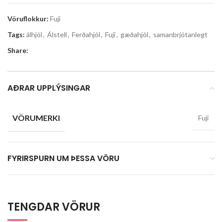
Vöruflokkur:
Fuji
Tags:
álhjól
,
Álstell
,
Ferðahjól
,
Fuji
,
gæðahjól
,
samanbrjótanlegt
Share:
AÐRAR UPPLÝSINGAR
VÖRUMERKI
Fuji
FYRIRSPURN UM ÞESSA VÖRU
TENGDAR VÖRUR