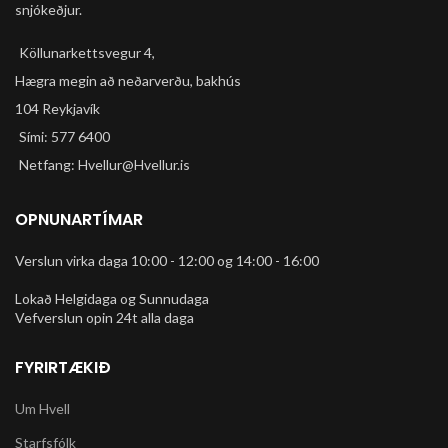
Stell:
snjókeðjur.
Fuji A2-SL custom-butted alloy
front triangle, Fuji A1-SL alloy rear
Köllunarkettsvegur 4,
triangle
Hægra megin að neðarverðu, bakhús
Demparagaffall:
CH-565AMS, 100mm
104 Reykjavík
Crankset:
Sími: 577 6400
Prowheel, 42/34/24T
Bottom Bracket:
Netfang: Hvellur@Hvellur.is
Sealed cartridge bearing
Pedalar:
OPNUNARTÍMAR
Resin platform
Framskiptir:
Shimano Tourney
Verslun virka daga 10:00 - 12:00 og 14:00 - 16:00
Afturskiptir:
Shimano Tourney
Lokað Helgidaga og Sunnudaga
Shifters:
Vefverslun opin 24t alla daga
Shimano EF41, EZ Fire, 3 x 7-
speed
FYRIRTÆKIÐ
Cassette:
Shimano TZ500 freewheel, 14-
34T
Um Hvell
Keðja:
Starfsfólk
KMC HV500