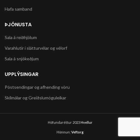
Gjarðir:
Hafa samband
Fuji Aluminum rims 36h, Formula
FM-21 front, FM-31 rear hubs,
black spokes
ÞJÓNUSTA
Dekk:
Kenda K1153, 26” x 2.1”, 27tpi
Sala á reiðhjólum
Brakeset:
TX-117 V-Brake
Varahlutir í slátturvélar og vélorf
Brake Levers:
Sala á snjókeðjum
Shimano EF41
Headset:
1 1/8” sealed bearings
UPPLÝSINGAR
Handlebar:
Hi-Ten, riser, 30mm rise, 700mm
Póstsendingar og afhending vöru
Stammi:
Fuji, forged aluminum, +/-6°
Skilmálar og Greiðslumöguleikar
Grips:
Fuji Performance Grip
Hnakkur:
Fuji Performance Saddle
Höfundaréttur 2023
Hvellur
Seat post:
Fuji, alloy, 31.6mm
Hönnun:
Veftorg