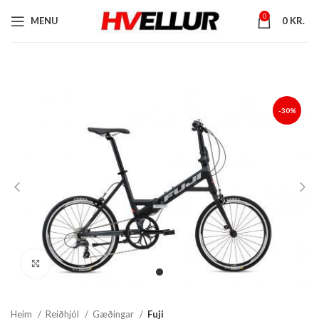
0
MENU
0
KR.
-30%
Stækka mynd
Heim
Reiðhjól
Gæðingar
Fuji