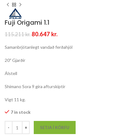
Fuji Origami 1.1
Original
Current
80.647
kr.
115.211
kr.
price
price
was:
is:
Samanbrjótanlegt vandað ferðahjól
115.211 kr..
80.647 kr..
20″ Gjarðir
Álstell
Shimano Sora 9 gíra afturskiptir
Vigt 11 kg.
7 in stock
SETJA Í KÖRFU