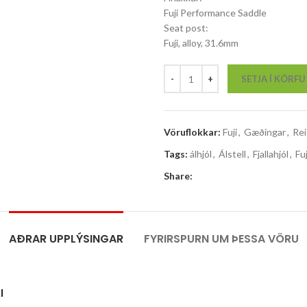
Fuji Performance Saddle
Seat post:
Fuji, alloy, 31.6mm
SETJA Í KÖRFU
Vöruflokkar:
Fuji
,
Gæðingar
,
Rei
Tags:
álhjól
,
Álstell
,
Fjallahjól
,
Fuj
Share:
AÐRAR UPPLÝSINGAR
FYRIRSPURN UM ÞESSA VÖRU
I