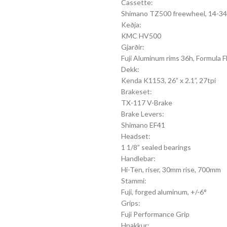
Cassette:
Shimano TZ500 freewheel, 14-3
Keðja:
KMC HV500
Gjarðir:
Fuji Aluminum rims 36h, Formula 
Dekk:
Kenda K1153, 26” x 2.1”, 27tpi
Brakeset:
TX-117 V-Brake
Brake Levers:
Shimano EF41
Headset:
1 1/8” sealed bearings
Handlebar:
Hi-Ten, riser, 30mm rise, 700mm
Stammi:
Fuji, forged aluminum, +/-6°
Grips:
Fuji Performance Grip
Hnakkur: