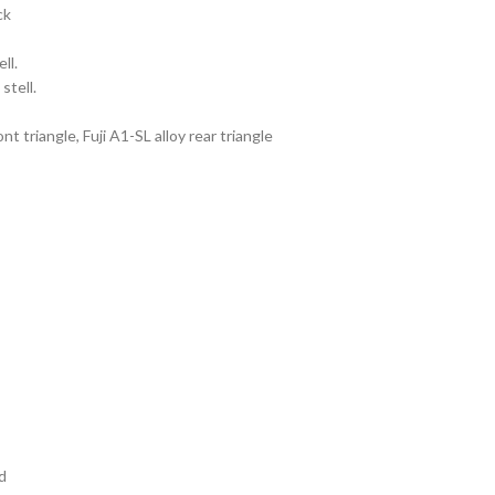
ck
ll.
stell.
t triangle, Fuji A1-SL alloy rear triangle
d