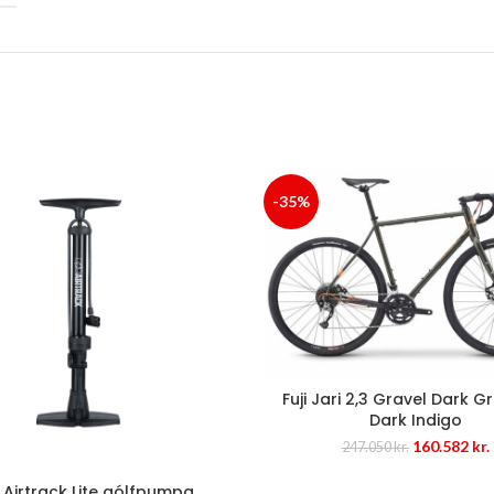
-35%
Fuji Jari 2,3 Gravel Dark G
Dark Indigo
Original
160.582
kr.
247.050
kr.
price
was:
i
Airtrack Lite gólfpumpa