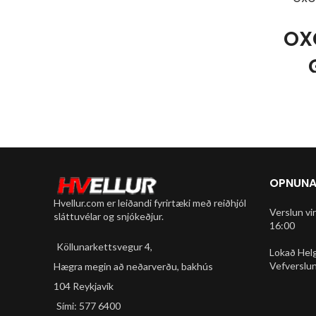
Framdempari SR NEX m/vökva
OXC
stýringu í stýri.
Afturskiptir Shimano Deore / Alivio 9
gíra.
Diskabremsur Shimano M200 glussi.
Góð
þrýstimæ
24 gíra álstell A2-SL custom butted.
bílven
Gjarðir 28" (700 x 40c dekk K-Shield).
góði). 
Slanga
14,23 kg
Boltanál 
OPNUNA
Litur: Satin Electric Blue, Grátt og
fyl
Rautt Matt
Hvellur.com er leiðandi fyrirtæki með reiðhjól
hand
Verslun vi
sláttuvélar og snjókeðjur.
16:00
Köllunarkettsvegur 4,
Lokað Hel
Vefverslun
Hægra megin að neðarverðu, bakhús
104 Reykjavík
Sími: 577 6400