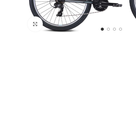
Stækka mynd