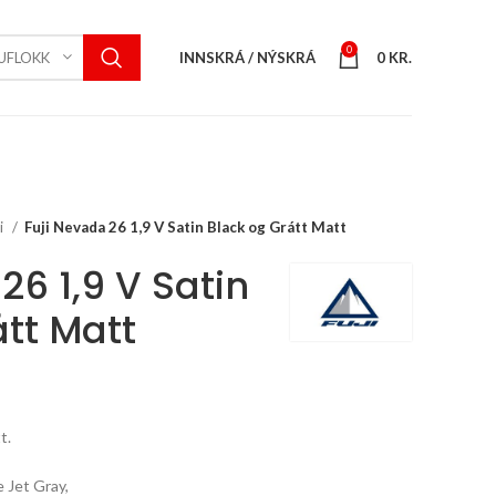
0
INNSKRÁ / NÝSKRÁ
0
KR.
UFLOKK
ji
Fuji Nevada 26 1,9 V Satin Black og Grátt Matt
26 1,9 V Satin
átt Matt
urrent
rice
t.
s:
.
6.955 kr..
 Jet Gray,