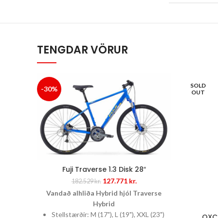
TENGDAR VÖRUR
SOLD
-30%
OUT
Fuji Traverse 1.3 Disk 28″
Original
Current
127.771
kr.
182.529
kr.
price
price
Vandað alhliða Hybrid hjól
Traverse
was:
is:
Hybrid
182.529 kr..
127.771 kr..
Stellstærðir: M (17"), L (19"), XXL (23")
OXC 