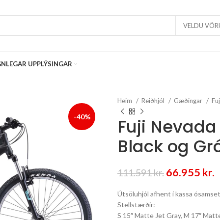
VELDU VÖR
NLEGAR UPPLÝSINGAR
Heim
Reiðhjól
Gæðingar
Fu
-40%
Fuji Nevada 
Black og Gr
Original
C
66.955
kr.
111.591
kr.
price
p
Útsöluhjól afhent í kassa ósamset
was:
i
Stellstærðir:
111.591 kr.
6
S 15″ Matte Jet Gray, M 17″ Matte