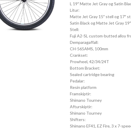
L 19″ Matte Jet Gray og Satin Bla
Litur:
Matte Jet Gray 15″ stell og 17″ ste
Satin Black og Matte Jet Gray 19″ 
Stell:
Fuji A2-SL custom-butted alloy fron
Demparagaffall:
CH-565AMS, 100mm
Crankset:
Prowheel, 42/34/24T
Bottom Bracket:
Sealed cartridge bearing
Pedalar:
Resin platform
Framskiptir:
Shimano Tourney
Afturskiptir:
Shimano Tourney
Shifters:
Shimano EF41, EZ Fire, 3 x 7-spee