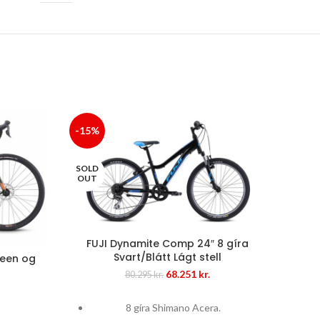
-15%
-10%
SOLD
OUT
FUJI Dynamite Comp 24″ 8 gíra
Svart/Blátt Lágt stell
reen og
Original
Current
68.251
kr.
80.295
kr.
price
price
Current
was:
is:
price
8 gíra Shimano Acera.
80.295 kr..
68.251 kr..
s: