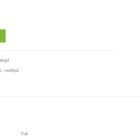
ðhjól
i
,
reiðhjól
Fuji