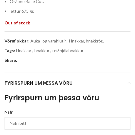
O-Zone Base Cut.
léttur 675 gr.
Out of stock
Vöruflokkar:
Auka- og varahlutir
,
Hnakkar, hnakkrör..
Tags:
Hnakkar
,
hnakkur
,
reiðhjólahnakkur
Share:
FYRIRSPURN UM ÞESSA VÖRU
Fyrirspurn um þessa vöru
Nafn