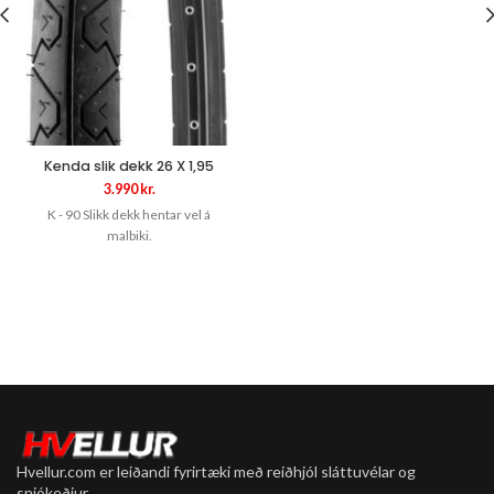
Kenda slik dekk 26 X 1,95
3.990
kr.
K - 90 Slikk dekk hentar vel á
malbiki.
Hvellur.com er leiðandi fyrirtæki með reiðhjól sláttuvélar og
snjókeðjur.