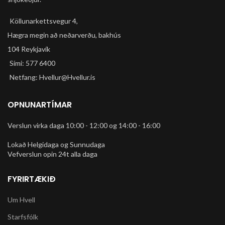
Köllunarkettsvegur 4,
Hægra megin að neðarverðu, bakhús
104 Reykjavík
Sími: 577 6400
Netfang: Hvellur@Hvellur.is
OPNUNARTÍMAR
Verslun virka daga 10:00 - 12:00 og 14:00 - 16:00
Lokað Helgidaga og Sunnudaga
Vefverslun opin 24t alla daga
FYRIRTÆKIÐ
Um Hvell
Starfsfólk