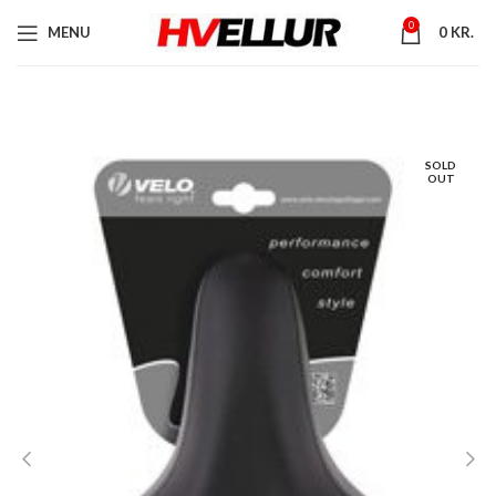
0
MENU
0
KR.
SOLD
OUT