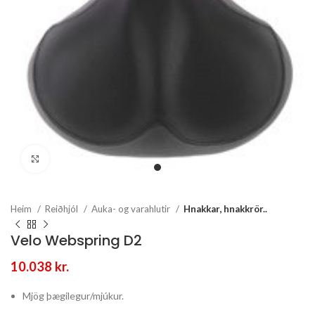
Stækka mynd
Heim
Reiðhjól
Auka- og varahlutir
Hnakkar, hnakkrör..
Velo Webspring D2
10.038
kr.
Mjög þægilegur/mjúkur.