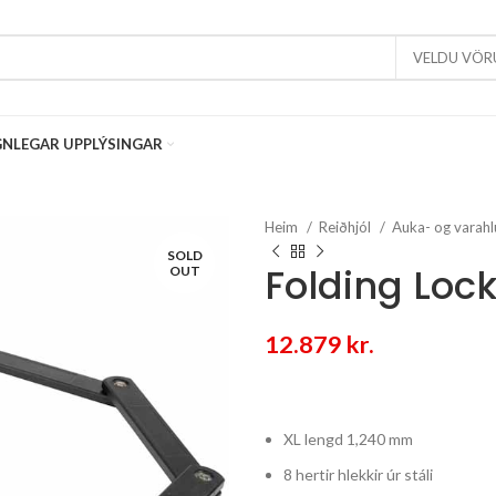
VELDU VÖR
NLEGAR UPPLÝSINGAR
Heim
Reiðhjól
Auka- og varahl
SOLD
Folding Lock
OUT
12.879
kr.
XL lengd 1,240 mm
8 hertir hlekkir úr stáli