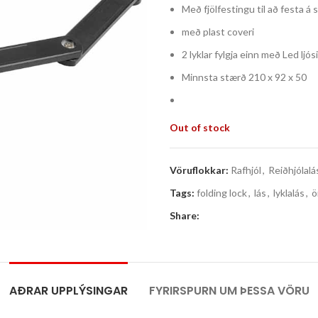
Með fjölfestingu til að festa á 
með plast coveri
2 lyklar fylgja einn með Led ljósi
Minnsta stærð 210 x 92 x 50
Out of stock
Vöruflokkar:
Rafhjól
,
Reiðhjólalá
Tags:
folding lock
,
lás
,
lyklalás
,
ö
Share:
AÐRAR UPPLÝSINGAR
FYRIRSPURN UM ÞESSA VÖRU