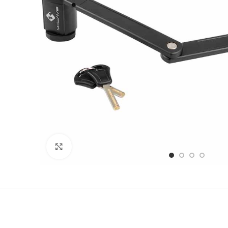
Stækka mynd