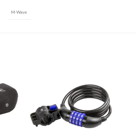
M-Wave
SOLD
OUT
Fuj