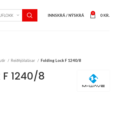
0
INNSKRÁ / NÝSKRÁ
0
KR.
UFLOKK
utir
Reiðhjólalásar
Folding Lock F 1240/8
 F 1240/8