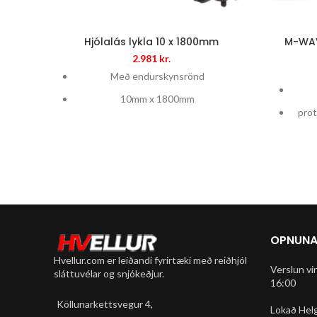
Hjólalás lykla 10 x 1800mm
M-WAV
2.981
kr.
Með endurskynsrönd
10mm x 1800mm
prot
Sver og langur
Lengd 1800 mm
insul
Lyklalás
uni
Cylinder með loki
carri
Automatik læsing
Festing til að hengja lásinn á hjólið
OPNUNA
Festing fyrir hnakkrör eða stel
Hvellur.com er leiðandi fyrirtæki með reiðhjól
Verslun vi
sláttuvélar og snjókeðjur.
Skrúfur fylgja
16:00
Köllunarkettsvegur 4,
Lokað Hel