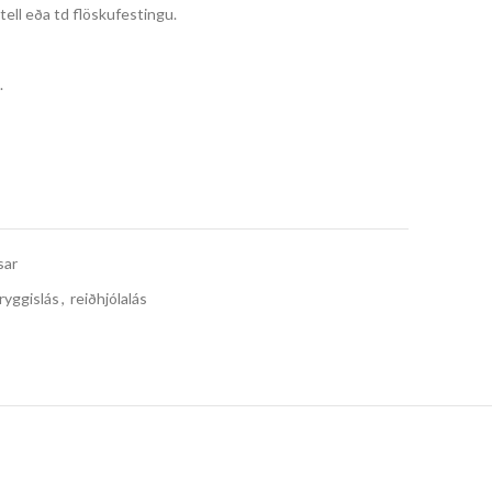
stell eða td flöskufestingu.
.
sar
ryggislás
,
reiðhjólalás