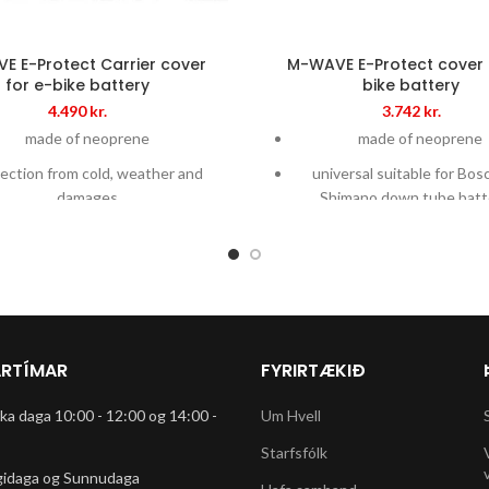
E E-Protect Carrier cover
M-WAVE E-Protect cover 
for e-bike battery
bike battery
4.490
kr.
3.742
kr.
made of neoprene
made of neoprene
ection from cold, weather and
universal suitable for Bos
damages
Shimano down tube batt
ation provides extended battery
protection from cold, weat
capacity
damages
versal size ideally suitable for
insulation provides extende
er accumulators from Bosch and
capacity
Shimano
RTÍMAR
FYRIRTÆKIÐ
rka daga 10:00 - 12:00 og 14:00 -
Um Hvell
Starfsfólk
gidaga og Sunnudaga