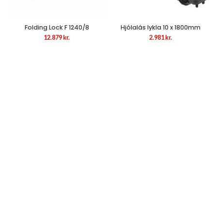
Folding Lock F 1240/8
Hjólalás lykla 10 x 1800mm
12.879
kr.
2.981
kr.