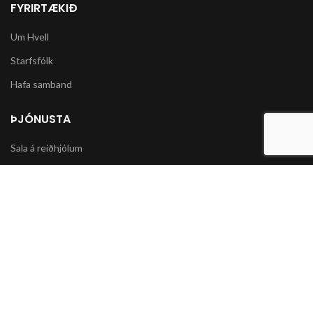
FYRIRTÆKIÐ
Um Hvell
Starfsfólk
Hafa samband
ÞJÓNUSTA
Sala á reiðhjólum
Varahlutir í slátturvélar og vélorf
Sala á snjókeðjum
UPPLÝSINGAR
Póstsendingar og afhending vöru
Skilmálar og Greiðslumöguleikar