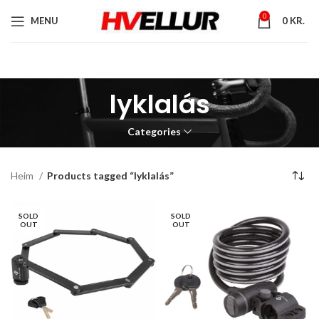
0
MENU
0
KR.
lyklalás
Categories
Heim
Products tagged “lyklalás”
SOLD
SOLD
OUT
OUT