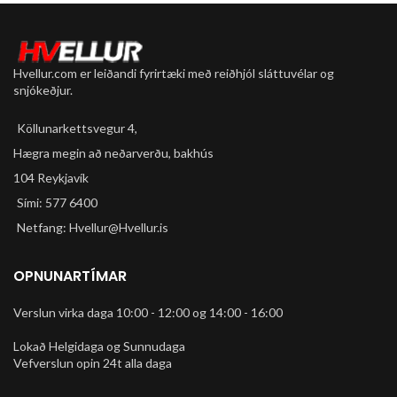
Hvellur.com er leiðandi fyrirtæki með reiðhjól sláttuvélar og
snjókeðjur.
Köllunarkettsvegur 4,
Hægra megin að neðarverðu, bakhús
104 Reykjavík
Sími: 577 6400
Netfang: Hvellur@Hvellur.is
OPNUNARTÍMAR
Verslun virka daga 10:00 - 12:00 og 14:00 - 16:00
Lokað Helgidaga og Sunnudaga
Vefverslun opin 24t alla daga