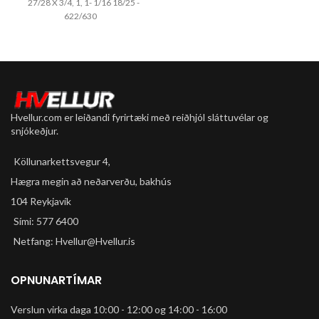
27/28 X 3/4, 1, 1- 1/16 18/25 -
622/630
Hvellur.com er leiðandi fyrirtæki með reiðhjól sláttuvélar og
snjókeðjur.
Köllunarkettsvegur 4,
Hægra megin að neðarverðu, bakhús
104 Reykjavík
Sími: 577 6400
Netfang: Hvellur@Hvellur.is
OPNUNARTÍMAR
Verslun virka daga 10:00 - 12:00 og 14:00 - 16:00