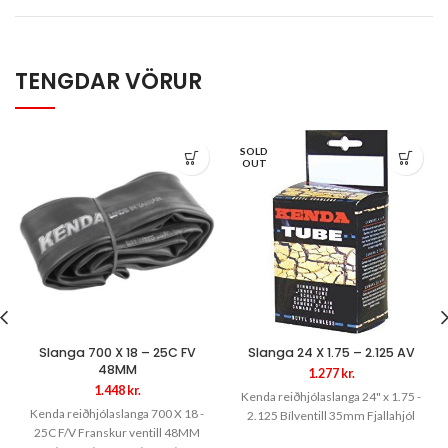
TENGDAR VÖRUR
SOLD
OUT
Slanga 700 X 18 – 25C FV
Slanga 24 X 1.75 – 2.125 AV
48MM
1.277
kr.
1.448
kr.
Kenda reiðhjólaslanga 24" x 1.75 -
Kenda reiðhjólaslanga 700 X 18 -
2.125 Bílventill 35mm Fjallahjól
25C F/V Franskur ventill 48MM