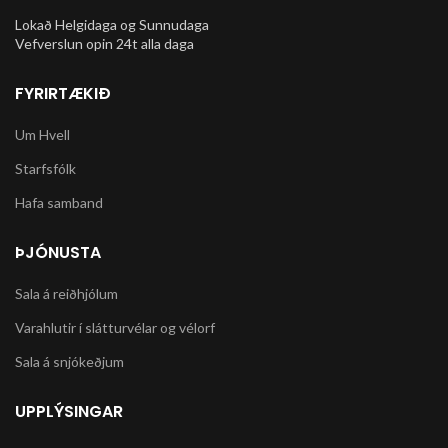
Lokað Helgidaga og Sunnudaga
Vefverslun opin 24t alla daga
FYRIRTÆKIÐ
Um Hvell
Starfsfólk
Hafa samband
ÞJÓNUSTA
Sala á reiðhjólum
Varahlutir í slátturvélar og vélorf
Sala á snjókeðjum
UPPLÝSINGAR