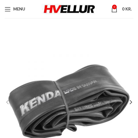
0
MENU
0
KR.