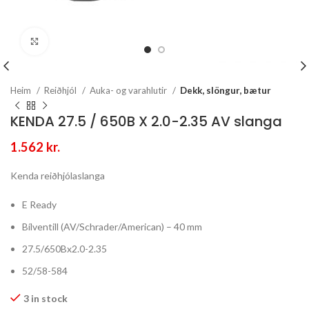
Stækka mynd
Heim
Reiðhjól
Auka- og varahlutir
Dekk, slöngur, bætur
KENDA 27.5 / 650B X 2.0-2.35 AV slanga
1.562
kr.
Kenda reiðhjólaslanga
E Ready
Bílventill (AV/Schrader/American) – 40 mm
27.5/650Bx2.0-2.35
52/58-584
3 in stock