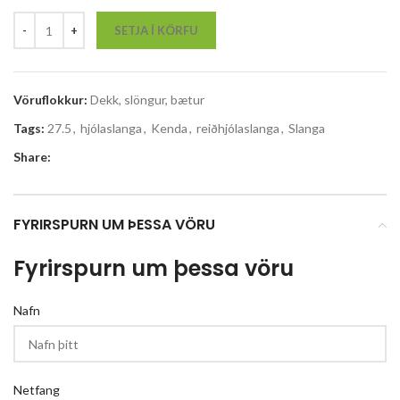
SETJA Í KÖRFU
Vöruflokkur:
Dekk, slöngur, bætur
Tags:
27.5
,
hjólaslanga
,
Kenda
,
reiðhjólaslanga
,
Slanga
Share:
FYRIRSPURN UM ÞESSA VÖRU
Fyrirspurn um þessa vöru
Nafn
Netfang