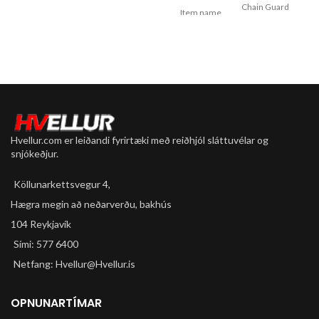
Chain Guard
Item name
Water- and wind-repellent
Ultra
Stærð M.
For dry and
Use
wet
conditions
Dirt and
water
Description
repellent,
Hvellur.com er leiðandi fyrirtæki með reiðhjól sláttuvélar og
non-sticky
snjókeðjur.
Content
50 ml
Köllunarkettsvegur 4,
Hægra megin að neðarverðu, bakhús
104 Reykjavík
Sími: 577 6400
Netfang: Hvellur@Hvellur.is
OPNUNARTÍMAR