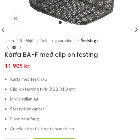
Stækka mynd
Heim
Reiðhjól
Auka- og varahlutir
Ýmislegt
Karfa BA-F með clip on festing
11.905
kr.
Karfa með festingu
Clip-on festing fyrir Ø 22-31.8 mm
Mikið stillanleg
Sérstyrktir kantar
Plast handfang
Auveld að setja á og taka með sér