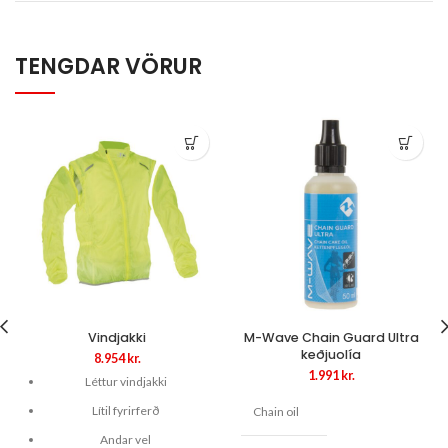
TENGDAR VÖRUR
Vindjakki
M-Wave Chain Guard Ultra
keðjuolía
8.954
kr.
1.991
kr.
Léttur vindjakki
Lítil fyrirferð
Chain oil
Andar vel