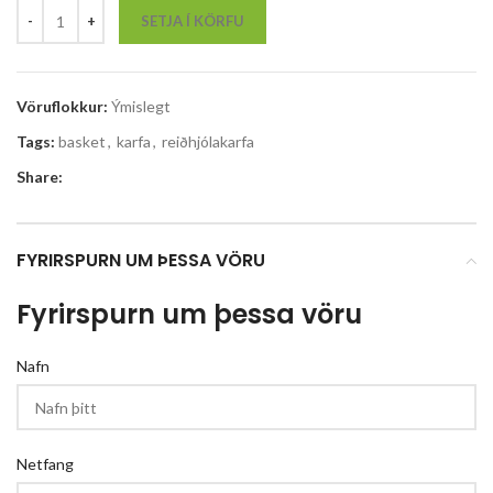
SETJA Í KÖRFU
Vöruflokkur:
Ýmislegt
Tags:
basket
,
karfa
,
reiðhjólakarfa
Share:
FYRIRSPURN UM ÞESSA VÖRU
Fyrirspurn um þessa vöru
Nafn
Netfang