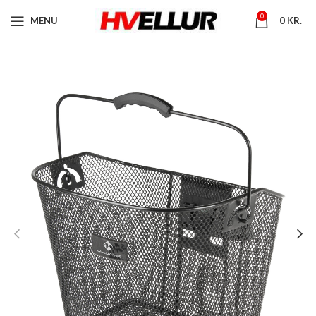
0
MENU
0
KR.