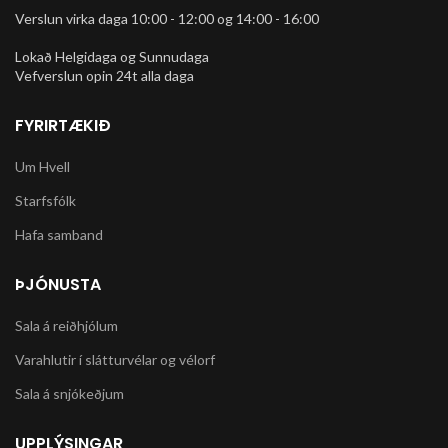
Verslun virka daga 10:00 - 12:00 og 14:00 - 16:00
Lokað Helgidaga og Sunnudaga
Vefverslun opin 24t alla daga
FYRIRTÆKIÐ
Um Hvell
Starfsfólk
Hafa samband
ÞJÓNUSTA
Sala á reiðhjólum
Varahlutir í slátturvélar og vélorf
Sala á snjókeðjum
UPPLÝSINGAR