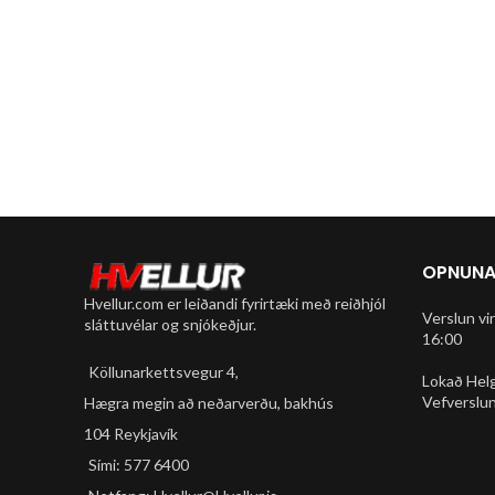
OPNUNA
Hvellur.com er leiðandi fyrirtæki með reiðhjól
Verslun vi
sláttuvélar og snjókeðjur.
16:00
Köllunarkettsvegur 4,
Lokað Hel
Vefverslun
Hægra megin að neðarverðu, bakhús
104 Reykjavík
Sími: 577 6400