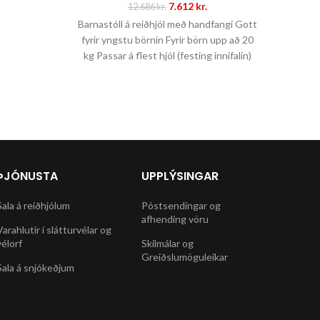
Original
Current
7.612
kr.
12.686
kr.
price
price
Barnastóll á reiðhjól með handfangi Gott
was:
is:
fyrir yngstu börnin Fyrir börn upp að 20
12.686 kr..
7.612 kr..
kg Passar á flest hjól (festing innifalin)
CE merktur Afhendinst ósamsettur.
ÞJÓNUSTA
UPPLÝSINGAR
Sala á reiðhjólum
Póstsendingar og
afhending vöru
Varahlutir í slátturvélar og
vélorf
Skilmálar og
Greiðslumöguleikar
Sala á snjókeðjum