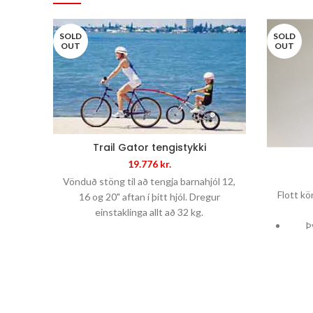
SOLD
SOLD
OUT
OUT
Trail Gator tengistykki
19.776
kr.
Vönduð stöng til að tengja barnahjól 12,
Flott kö
16 og 20" aftan í þitt hjól. Dregur
einstaklinga allt að 32 kg.
Þ