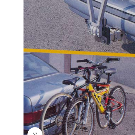
Stækka mynd