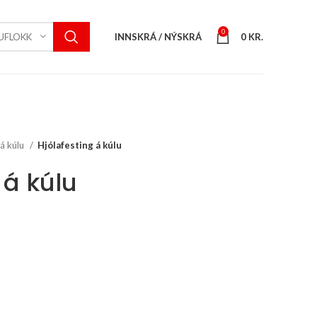
0
INNSKRÁ / NÝSKRÁ
0
KR.
UFLOKK
 á kúlu
Hjólafesting á kúlu
 á kúlu