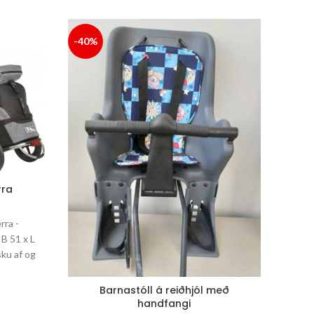
SOLD
-40%
OUT
rra
rra -
 B 51 x L
ku af og
Barnastóll á reiðhjól með
handfangi