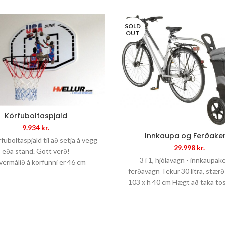
SOLD
OUT
Körfuboltaspjald
9.934
kr.
Innkaupa og Ferðake
rfuboltaspjald til að setja á vegg
29.998
kr.
eða stand. Gott verð!
3 í 1, hjólavagn - innkaupake
vermálið á körfunni er 46 cm
ferðavagn Tekur 30 lítra, stærð
Málið á spjaldinu er:
103 x h 40 cm Hægt að taka tös
nota sér Ber 22 kg.
Hæð: 59,5 cm
Breidd: 89,5 cm