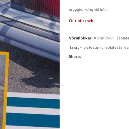
öryggisfesing við kúlu
Out of stock
Vöruflokkar:
Aðrar vörur
,
Hjólaf
Tags:
Hjólafesting
,
hjólafesting á 
Share: