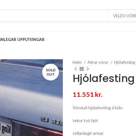
VELDU VÖR
NLEGAR UPPLÝSINGAR
Heim
Aðrar vörur
Hjólafesting
SOLD
Hjólafesting
OUT
11.551
kr.
Vönduð hjólafesting á kúlu
tekur tvö hjól
stillanlegir armar