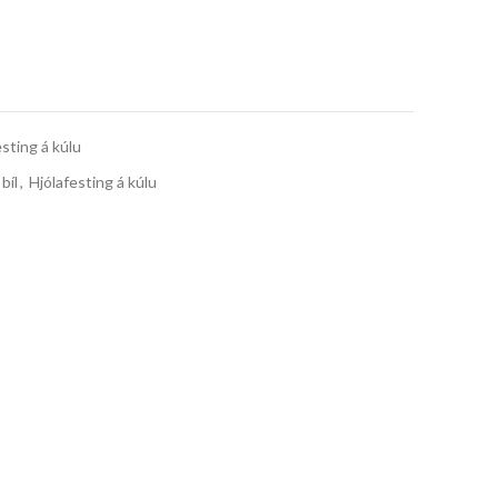
esting á kúlu
bíl
,
Hjólafesting á kúlu