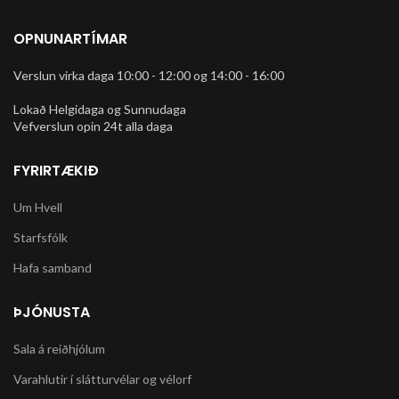
OPNUNARTÍMAR
Verslun virka daga 10:00 - 12:00 og 14:00 - 16:00
Lokað Helgidaga og Sunnudaga
Vefverslun opin 24t alla daga
FYRIRTÆKIÐ
Um Hvell
Starfsfólk
Hafa samband
ÞJÓNUSTA
Sala á reiðhjólum
Varahlutir í slátturvélar og vélorf