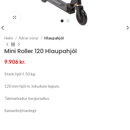
Stækka mynd
Heim
Aðrar vörur
Hlaupahjól
Mini Roller 120 Hlaupahjól
9.906
kr.
Sterk hjól f. 50 kg.
120 mm hjól m. lokuðum legum.
Takmarkaður beyjuradíus
Samanbrjótanlegt