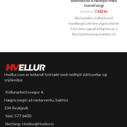
Barnastóll á reiðhjól með
RoyalBaby Premium Folding
handfangi
Schooter
Original
Current
7.612
kr.
12.686
kr.
price
price
Litur Sweetie
Barnastóll á reiðhjól með
was:
is:
handfangi Gott fyrir yngstu börnin
12.686 kr..
7.612 kr..
3 ára +
Fyrir börn upp að 20 kg Passar á
flest hjól (festing innifalin) CE
Þolir upp að 50 kg.
merktur Afhendinst ósamsettur.
Tvö blikkljós framan
Eitt blikkljós aftan
Samanbrjótanlegt
Umhverfisvænt PP efni
Hvellur.com er leiðandi fyrirtæki með reiðhjól sláttuvélar og
snjókeðjur.
Köllunarkettsvegur 4,
Hægra megin að neðarverðu, bakhús
104 Reykjavík
Sími: 577 6400
Netfang: Hvellur@Hvellur.is