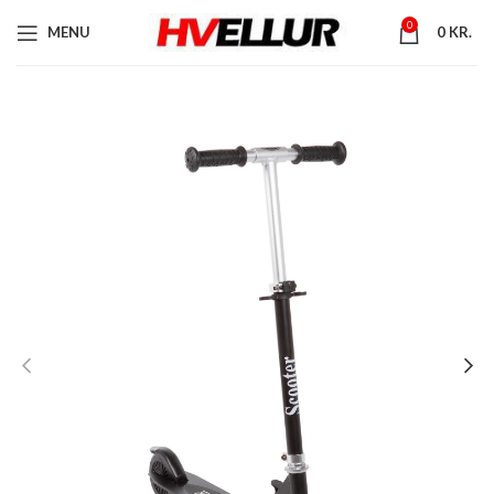
0
MENU
0
KR.