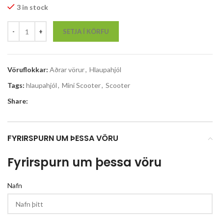
3 in stock
SETJA Í KÖRFU
Vöruflokkar:
Aðrar vörur
,
Hlaupahjól
Tags:
hlaupahjól
,
Mini Scooter
,
Scooter
Share:
FYRIRSPURN UM ÞESSA VÖRU
Fyrirspurn um þessa vöru
Nafn