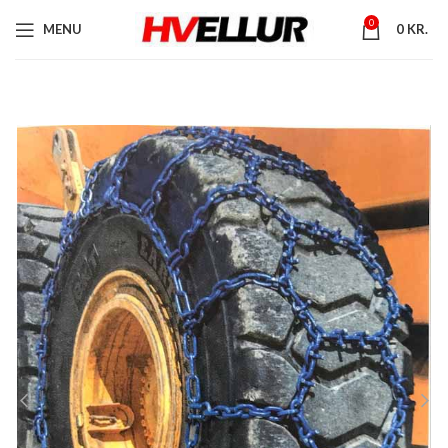
0
MENU
0
KR.