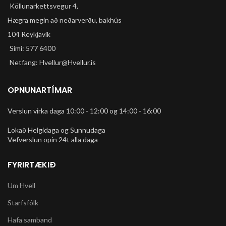
Köllunarkettsvegur 4,
Hægra megin að neðarverðu, bakhús
104 Reykjavík
Sími: 577 6400
Netfang: Hvellur@Hvellur.is
OPNUNARTÍMAR
Verslun virka daga 10:00 - 12:00 og 14:00 - 16:00
Lokað Helgidaga og Sunnudaga
Vefverslun opin 24t alla daga
FYRIRTÆKIÐ
Um Hvell
Starfsfólk
Hafa samband