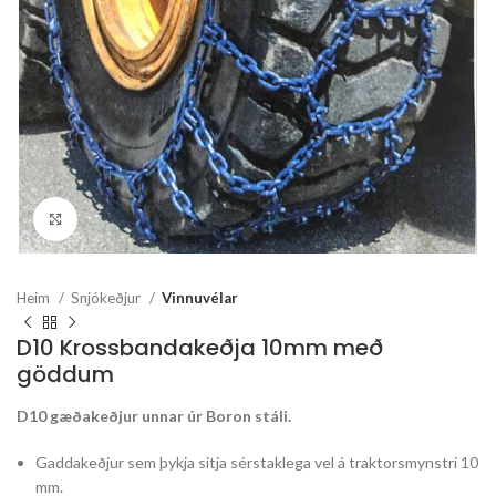
Stækka mynd
Heim
Snjókeðjur
Vinnuvélar
D10 Krossbandakeðja 10mm með
göddum
D10 gæðakeðjur unnar úr Boron stáli.
Gaddakeðjur sem þykja sitja sérstaklega vel á traktorsmynstri 10
mm.