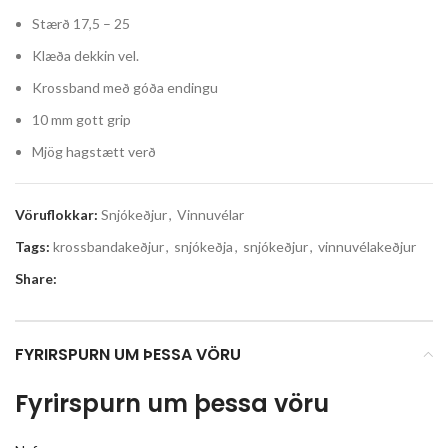
Stærð 17,5 – 25
Klæða dekkin vel.
Krossband með góða endingu
10 mm gott grip
Mjög hagstætt verð
Vöruflokkar:
Snjókeðjur
,
Vinnuvélar
Tags:
krossbandakeðjur
,
snjókeðja
,
snjókeðjur
,
vinnuvélakeðjur
Share:
FYRIRSPURN UM ÞESSA VÖRU
Fyrirspurn um þessa vöru