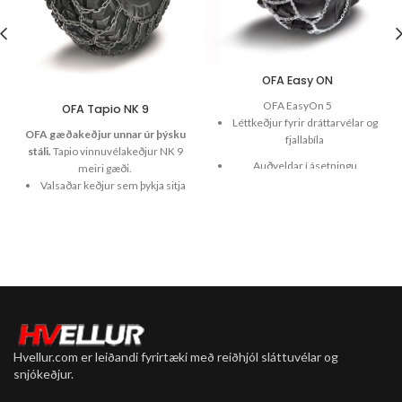
OFA Easy ON
OFA EasyOn 5
OFA Tapio NK 9
Léttkeðjur fyrir dráttarvélar og
OFA gæðakeðjur unnar úr þýsku
fjallabíla
stáli.
Tapio vinnuvélakeðjur NK 9
Auðveldar í ásetningu
meiri gæði.
Valsaðar keðjur sem þykja sitja
Fara vel með vélina
sérstaklega vel á
5.5 mm
traktorsmynstri 9 mm.
9mm - 10mm göddum.
11mm - 13 mm göddum.
Hvellur.com er leiðandi fyrirtæki með reiðhjól sláttuvélar og
snjókeðjur.