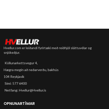
Hvellur.com er leiðandi fyrirtæki með reiðhjól sláttuvélar og
snjókeðjur.
Köllunarkettsvegur 4,
Hægra megin að neðarverðu, bakhús
104 Reykjavík
Sími: 577 6400
Netfang: Hvellur@Hvellur.is
OPNUNARTÍMAR