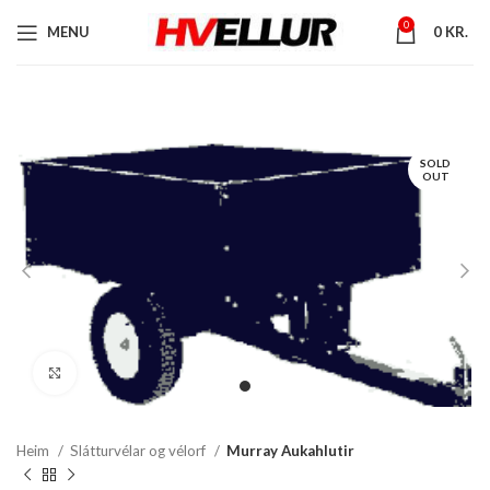
0
MENU
0
KR.
SOLD
OUT
Stækka mynd
Heim
Slátturvélar og vélorf
Murray Aukahlutir