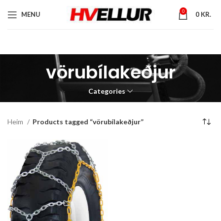
0
MENU
0
KR.
vörubílakeðjur
Categories
Heim
Products tagged “vörubílakeðjur”