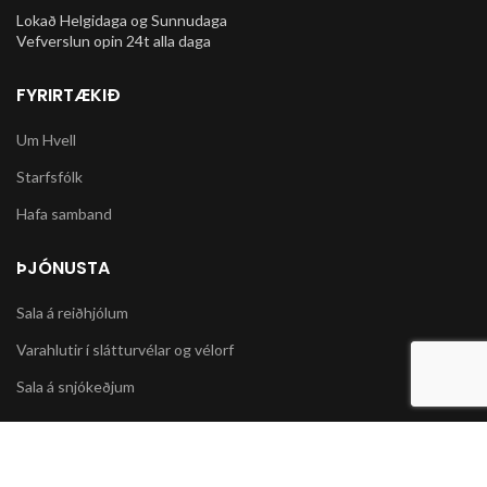
Lokað Helgidaga og Sunnudaga
Vefverslun opin 24t alla daga
FYRIRTÆKIÐ
Um Hvell
Starfsfólk
Hafa samband
ÞJÓNUSTA
Sala á reiðhjólum
Varahlutir í slátturvélar og vélorf
Sala á snjókeðjum
UPPLÝSINGAR
Póstsendingar og afhending vöru