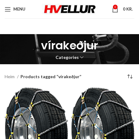
0
MENU
0
KR.
vírakeðjur
Categories
Heim
Products tagged “vírakeðjur”