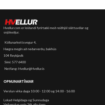
Hvellur.com er leiðandi fyrirtæki með reiðhjól sláttuvélar og
snjókeðjur.
Köllunarkettsvegur 4,
Hægra megin að neðarverðu, bakhús
104 Reykjavík
Sími: 577 6400
Netfang: Hvellur@Hvellur.is
OPNUNARTÍMAR
Verslun virka daga 10:00 - 12:00 og 14:00 - 16:00
Lokað Helgidaga og Sunnudaga
Vefverslun opin 24t alla daga