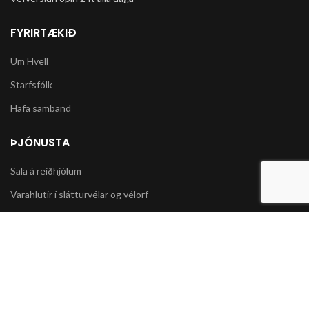
FYRIRTÆKIÐ
Um Hvell
Starfsfólk
Hafa samband
ÞJÓNUSTA
Sala á reiðhjólum
Varahlutir í slátturvélar og vélorf
Sala á snjókeðjum
UPPLÝSINGAR
Póstsendingar og afhending vöru
Skilmálar og Greiðslumöguleikar