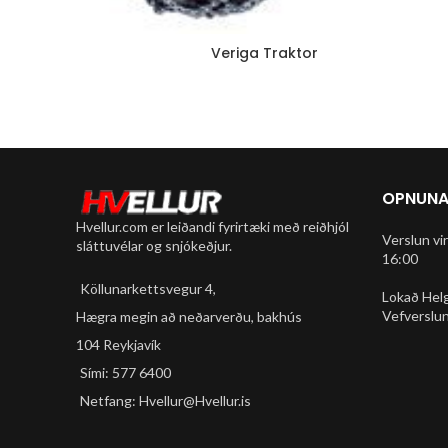
Veriga Traktor
OPNUNA
Hvellur.com er leiðandi fyrirtæki með reiðhjól
Verslun vi
sláttuvélar og snjókeðjur.
16:00
Köllunarkettsvegur 4,
Lokað Hel
Vefverslun
Hægra megin að neðarverðu, bakhús
104 Reykjavík
Sími: 577 6400
Netfang: Hvellur@Hvellur.is