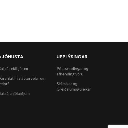
ÞJÓNUSTA
UPPLÝSINGAR
Sala á reiðhjólum
Póstsendingar og
afhending vöru
Varahlutir í slátturvélar og
vélorf
Skilmálar og
Greiðslumöguleikar
Sala á snjókeðjum