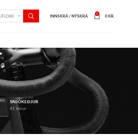
0
INNSKRÁ / NÝSKRÁ
0
KR.
UFLOKK
F
SNJÓKEÐJUR
41 Vörur