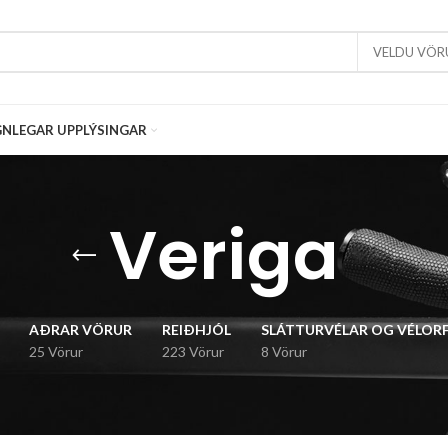
VELDU VÖR
NLEGAR UPPLÝSINGAR
Veriga
AÐRAR VÖRUR
REIÐHJÓL
SLÁTTURVÉLAR OG VÉLOR
25 Vörur
223 Vörur
8 Vörur