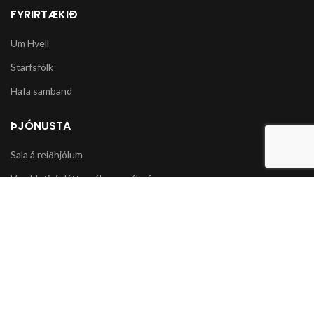
FYRIRTÆKIÐ
Um Hvell
Starfsfólk
Hafa samband
ÞJÓNUSTA
Sala á reiðhjólum
Varahlutir í slátturvélar og vélorf
Sala á snjókeðjum
UPPLÝSINGAR
Póstsendingar og afhending vöru
Skilmálar og Greiðslumöguleikar