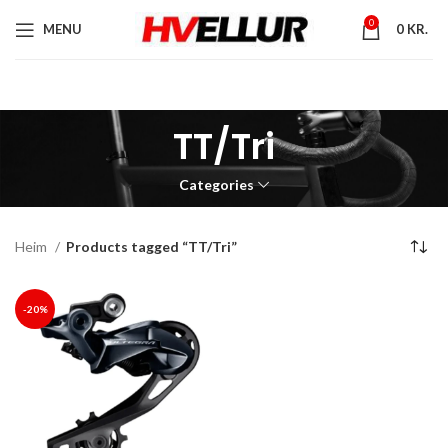
0
MENU
0
KR.
TT/Tri
Categories
Heim
Products tagged “TT/Tri”
-20%