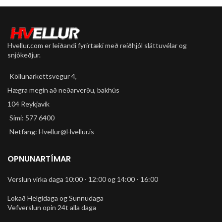
Hvellur.com er leiðandi fyrirtæki með reiðhjól sláttuvélar og
snjókeðjur.
Köllunarkettsvegur 4,
Hægra megin að neðarverðu, bakhús
104 Reykjavík
Sími: 577 6400
Netfang: Hvellur@Hvellur.is
OPNUNARTÍMAR
Verslun virka daga 10:00 - 12:00 og 14:00 - 16:00
Lokað Helgidaga og Sunnudaga
Vefverslun opin 24t alla daga