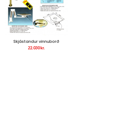
Skjástandur vinnuborð
22.030
kr.