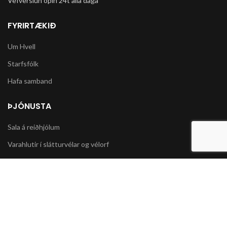
Vefverslun opin 24t alla daga
FYRIRTÆKIÐ
Um Hvell
Starfsfólk
Hafa samband
ÞJÓNUSTA
Sala á reiðhjólum
Varahlutir í slátturvélar og vélorf
Sala á snjókeðjum
UPPLÝSINGAR
Póstsendingar og afhending vöru
Skilmálar og Greiðslumöguleikar