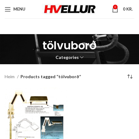
0
MENU
0
KR.
tölvuborð
Categories
Heim
Products tagged “tölvuborð”