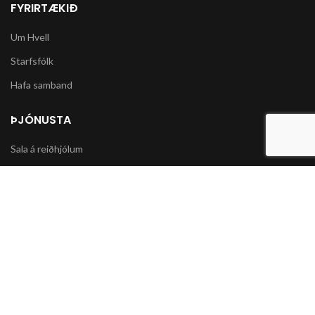
FYRIRTÆKIÐ
Um Hvell
Starfsfólk
Hafa samband
ÞJÓNUSTA
Sala á reiðhjólum
Varahlutir í slátturvélar og vélorf
Sala á snjókeðjum
UPPLÝSINGAR
Póstsendingar og afhending vöru
Skilmálar og Greiðslumöguleikar