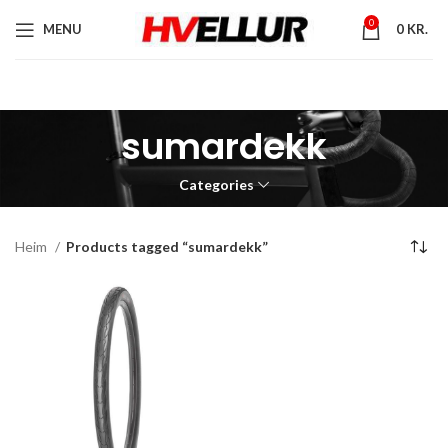
0
MENU
0
KR.
sumardekk
Categories
Heim
Products tagged “sumardekk”