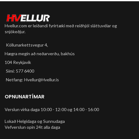
Hvellur.com er leiðandi fyrirtæki með reiðhjól sláttuvélar og
snjókeðjur.
Köllunarkettsvegur 4,
Hægra megin að neðarverðu, bakhús
104 Reykjavík
Sími: 577 6400
Netfang: Hvellur@Hvellur.is
OPNUNARTÍMAR
Verslun virka daga 10:00 - 12:00 og 14:00 - 16:00
Lokað Helgidaga og Sunnudaga
Vefverslun opin 24t alla daga