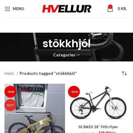
0
MENU
0
KR.
stökkhjól
Categories
Heim
Products tagged “stökkhjól”
-40%
-45%
HOT
SE BIKES 26″ Filth Flyer
Original
Current