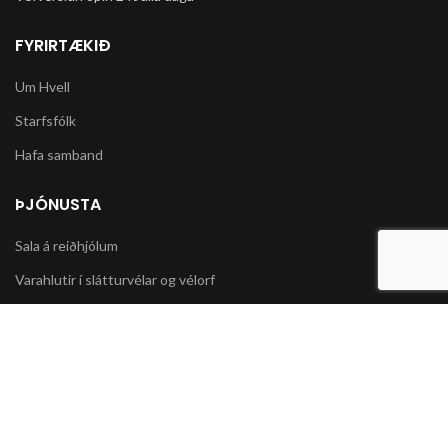
FYRIRTÆKIÐ
Um Hvell
Starfsfólk
Hafa samband
ÞJÓNUSTA
Sala á reiðhjólum
Varahlutir í slátturvélar og vélorf
Sala á snjókeðjum
UPPLÝSINGAR
Póstsendingar og afhending vöru
Skilmálar og Greiðslumöguleikar