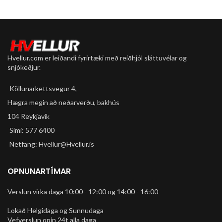
Hvellur.com er leiðandi fyrirtæki með reiðhjól sláttuvélar og
snjókeðjur.
Köllunarkettsvegur 4,
Hægra megin að neðarverðu, bakhús
104 Reykjavík
Sími: 577 6400
Netfang: Hvellur@Hvellur.is
OPNUNARTÍMAR
Verslun virka daga 10:00 - 12:00 og 14:00 - 16:00
Lokað Helgidaga og Sunnudaga
Vefverslun opin 24t alla daga