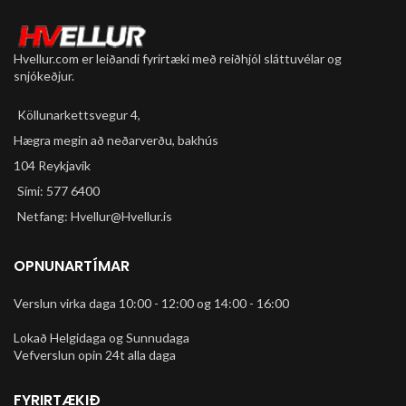
Hvellur.com er leiðandi fyrirtæki með reiðhjól sláttuvélar og
snjókeðjur.
Köllunarkettsvegur 4,
Hægra megin að neðarverðu, bakhús
104 Reykjavík
Sími: 577 6400
Netfang: Hvellur@Hvellur.is
OPNUNARTÍMAR
Verslun virka daga 10:00 - 12:00 og 14:00 - 16:00
Lokað Helgidaga og Sunnudaga
Vefverslun opin 24t alla daga
FYRIRTÆKIÐ