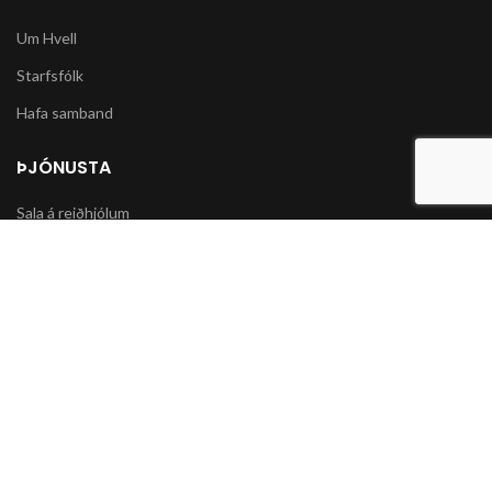
Um Hvell
Starfsfólk
Hafa samband
ÞJÓNUSTA
Sala á reiðhjólum
Varahlutir í slátturvélar og vélorf
Sala á snjókeðjum
UPPLÝSINGAR
Póstsendingar og afhending vöru
Skilmálar og Greiðslumöguleikar