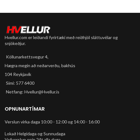
Hvellur.com er leiðandi fyrirtæki með reiðhjól sláttuvélar og
snjókeðjur.
Köllunarkettsvegur 4,
Hægra megin að neðarverðu, bakhús
104 Reykjavík
Sími: 577 6400
Netfang: Hvellur@Hvellur.is
OPNUNARTÍMAR
Verslun virka daga 10:00 - 12:00 og 14:00 - 16:00
Lokað Helgidaga og Sunnudaga
Vefverslun opin 24t alla daga