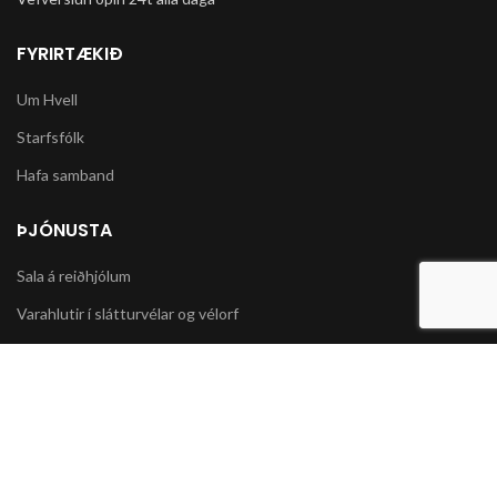
FYRIRTÆKIÐ
Um Hvell
Starfsfólk
Hafa samband
ÞJÓNUSTA
Sala á reiðhjólum
Varahlutir í slátturvélar og vélorf
Sala á snjókeðjum
UPPLÝSINGAR
Póstsendingar og afhending vöru
Skilmálar og Greiðslumöguleikar