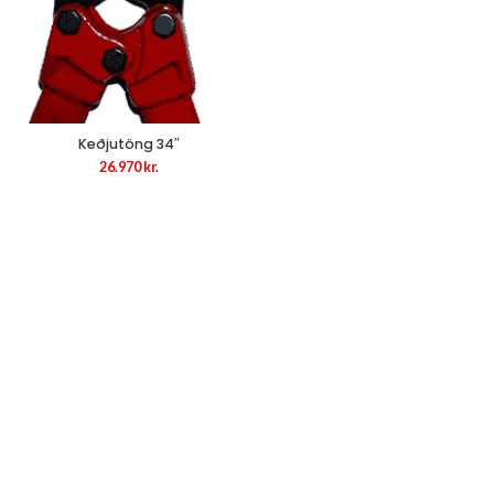
Keðjutöng 34″
26.970
kr.