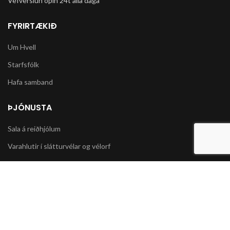
Vefverslun opin 24t alla daga
FYRIRTÆKIÐ
Um Hvell
Starfsfólk
Hafa samband
ÞJÓNUSTA
Sala á reiðhjólum
Varahlutir í slátturvélar og vélorf
Sala á snjókeðjum
UPPLÝSINGAR
Póstsendingar og afhending vöru
Skilmálar og Greiðslumöguleikar