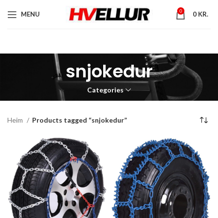
0
MENU
0
KR.
snjokedur
Categories
Heim
Products tagged “snjokedur”