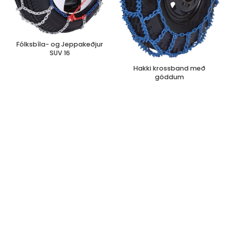
Fólksbíla- og Jeppakeðjur
SUV 16
Hakki krossband með
göddum