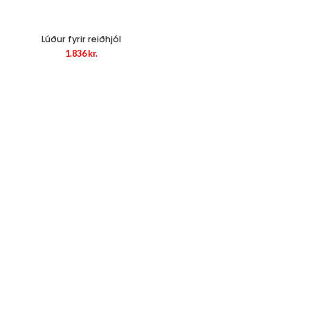
Lúður fyrir reiðhjól
1.836
kr.