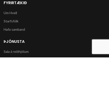
FYRIRTÆKIÐ
Um Hvell
Starfsfólk
Hafa samband
ÞJÓNUSTA
Sala á reiðhjólum
Varahlutir í slátturvélar og vélorf
Sala á snjókeðjum
UPPLÝSINGAR
Póstsendingar og afhending vöru
Skilmálar og Greiðslumöguleikar