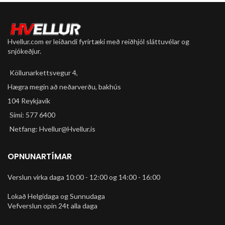
Hvellur.com er leiðandi fyrirtæki með reiðhjól sláttuvélar og
snjókeðjur.
Köllunarkettsvegur 4,
Hægra megin að neðarverðu, bakhús
104 Reykjavík
Sími: 577 6400
Netfang: Hvellur@Hvellur.is
OPNUNARTÍMAR
Verslun virka daga 10:00 - 12:00 og 14:00 - 16:00
Lokað Helgidaga og Sunnudaga
Vefverslun opin 24t alla daga