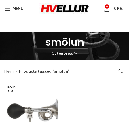
0
MENU
0
KR.
smölun
Categories
Heim
Products tagged “smölun”
SOLD
OUT