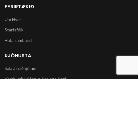
FYRIRTÆKIÐ
Um Hvell
Starfsfólk
Hafa samband
ÞJÓNUSTA
Sala á reiðhjólum
Varahlutir í slátturvélar og vélorf
Sala á snjókeðjum
UPPLÝSINGAR
Póstsendingar og afhending vöru
Skilmálar og Greiðslumöguleikar