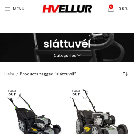
0
MENU
0
KR.
sláttuvél
Categories
Heim
Products tagged “sláttuvél”
SOLD
SOLD
OUT
OUT