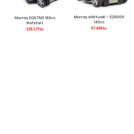
Murray sláttuvél – EQ500X
Murray EQ675IS 163cc
140cc
Rafstart
97.698
kr.
128.579
kr.