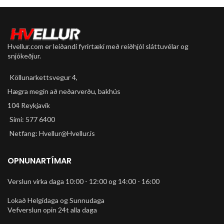
Hvellur.com er leiðandi fyrirtæki með reiðhjól sláttuvélar og
snjókeðjur.
Köllunarkettsvegur 4,
Hægra megin að neðarverðu, bakhús
104 Reykjavík
Sími: 577 6400
Netfang: Hvellur@Hvellur.is
OPNUNARTÍMAR
Verslun virka daga 10:00 - 12:00 og 14:00 - 16:00
Lokað Helgidaga og Sunnudaga
Vefverslun opin 24t alla daga