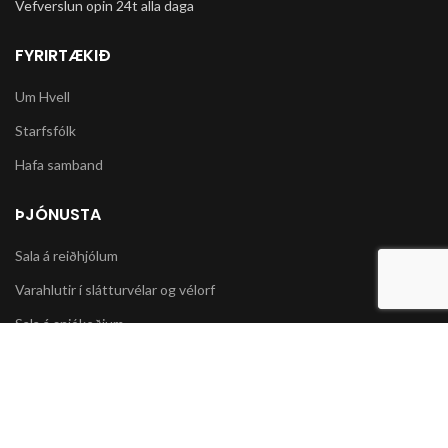
Vefverslun opin 24t alla daga
FYRIRTÆKIÐ
Um Hvell
Starfsfólk
Hafa samband
ÞJÓNUSTA
Sala á reiðhjólum
Varahlutir í slátturvélar og vélorf
Sala á snjókeðjum
UPPLÝSINGAR
Póstsendingar og afhending vöru