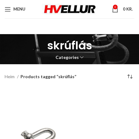
0
MENU
0
KR.
skrúflás
Categories
Heim
Products tagged “skrúflás”