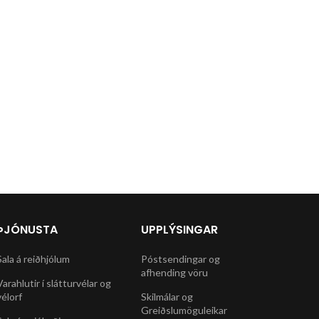
ÞJÓNUSTA
UPPLÝSINGAR
Sala á reiðhjólum
Póstsendingar og
afhending vöru
Varahlutir í slátturvélar og
vélorf
Skilmálar og
Greiðslumöguleikar