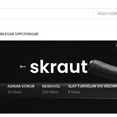
VELDU VÖR
NLEGAR UPPLÝSINGAR
skraut
AÐRAR VÖRUR
REIÐHJÓL
SLÁTTURVÉLAR OG VÉLOR
25 Vörur
223 Vörur
8 Vörur