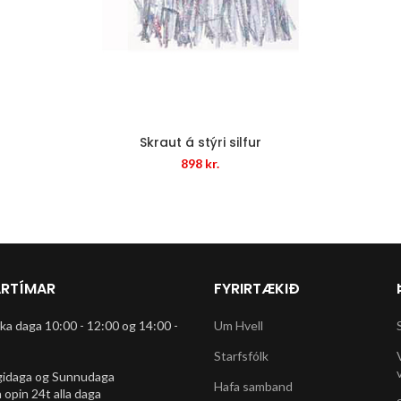
Skraut á stýri silfur
898
kr.
RTÍMAR
FYRIRTÆKIÐ
rka daga 10:00 - 12:00 og 14:00 -
Um Hvell
Starfsfólk
gidaga og Sunnudaga
Hafa samband
 opin 24t alla daga