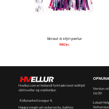
Skraut á stýri perlur
980
kr.
OPNUNA
Hvellur.com er leiðandi fyrirtæki með reiðhjól
Verslun vi
sláttuvélar og snjókeðjur.
16:00
Köllunarkettsvegur 4,
Lokað Hel
Vefverslun
Hægra megin að neðarverðu, bakhús