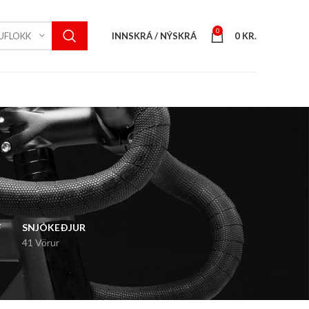
0
INNSKRÁ / NÝSKRÁ
0
KR.
UFLOKK
F
SNJÓKEÐJUR
41 Vörur