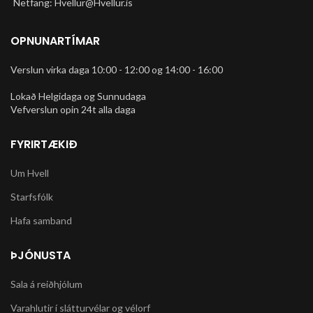
Netfang: Hvellur@Hvellur.is
OPNUNARTÍMAR
Verslun virka daga 10:00 - 12:00 og 14:00 - 16:00
Lokað Helgidaga og Sunnudaga
Vefverslun opin 24t alla daga
FYRIRTÆKIÐ
Um Hvell
Starfsfólk
Hafa samband
ÞJÓNUSTA
Sala á reiðhjólum
Varahlutir í slátturvélar og vélorf