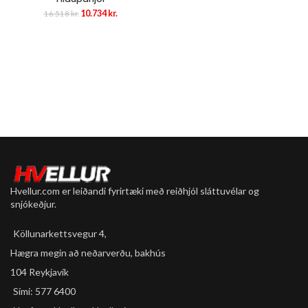
Original
Current
10.734
kr.
16.518
kr.
price
price
was:
is:
16.518 kr..
10.734 kr..
Hvellur.com er leiðandi fyrirtæki með reiðhjól sláttuvélar og
snjókeðjur.
Köllunarkettsvegur 4,
Hægra megin að neðarverðu, bakhús
104 Reykjavík
Sími: 577 6400