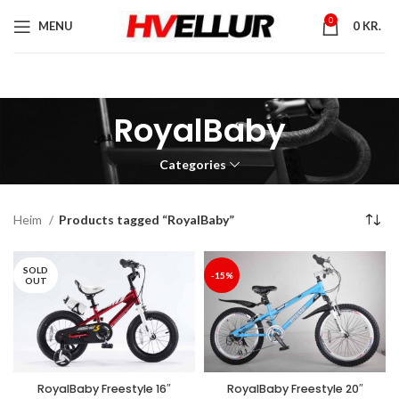
0
MENU
0
KR.
RoyalBaby
Categories
Heim
Products tagged “RoyalBaby”
SOLD
-15%
OUT
RoyalBaby Freestyle 20″
RoyalBaby Freestyle 16″