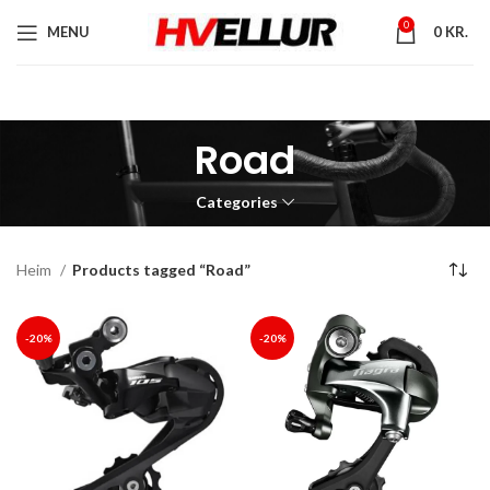
0
MENU
0
KR.
Road
Categories
Heim
Products tagged “Road”
-20%
-20%