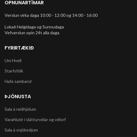
OPNUNARTÍMAR
Verslun virka daga 10:00 - 12:00 og 14:00 - 16:00
Lokað Helgidaga og Sunnudaga
Vefverslun opin 24t alla daga
FYRIRTÆKIÐ
Um Hvell
Starfsfólk
Hafa samband
ÞJÓNUSTA
Sala á reiðhjólum
Varahlutir í slátturvélar og vélorf
Sala á snjókeðjum