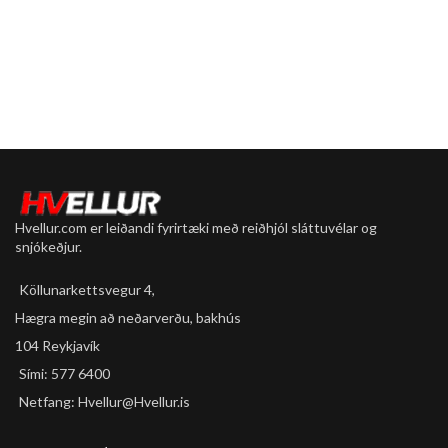
Hvellur.com er leiðandi fyrirtæki með reiðhjól sláttuvélar og
snjókeðjur.
Köllunarkettsvegur 4,
Hægra megin að neðarverðu, bakhús
104 Reykjavík
Sími: 577 6400
Netfang: Hvellur@Hvellur.is