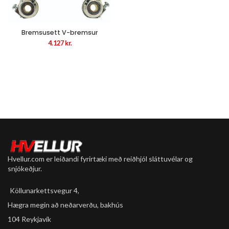
Bremsusett V-bremsur
4.127
kr.
Hvellur.com er leiðandi fyrirtæki með reiðhjól sláttuvélar og
snjókeðjur.
Köllunarkettsvegur 4,
Hægra megin að neðarverðu, bakhús
104 Reykjavík