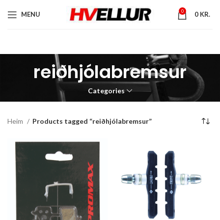
0
MENU
0
KR.
reiðhjólabremsur
Categories
Heim
Products tagged “reiðhjólabremsur”