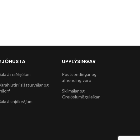
ÞJÓNUSTA
UPPLÝSINGAR
Sala á reiðhjólum
Póstsendingar og
afhending vöru
Varahlutir í slátturvélar og
vélorf
Skilmálar og
Greiðslumöguleikar
Sala á snjókeðjum