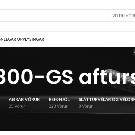
VELDU VÖR
NLEGAR UPPLÝSINGAR
00-GS afturs
AÐRAR VÖRUR
REIÐHJÓL
SLÁTTURVÉLAR OG VÉLOR
25 Vörur
223 Vörur
8 Vörur