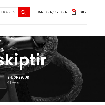
0
INNSKRÁ / NÝSKRÁ
0
KR.
UFLOKK
kiptir
F
SNJÓKEÐJUR
41 Vörur