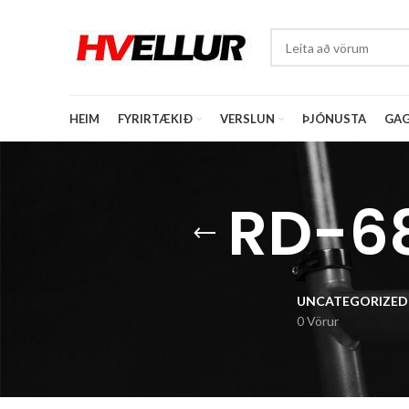
HEIM
FYRIRTÆKIÐ
VERSLUN
ÞJÓNUSTA
GAG
RD-68
UNCATEGORIZED
0 Vörur