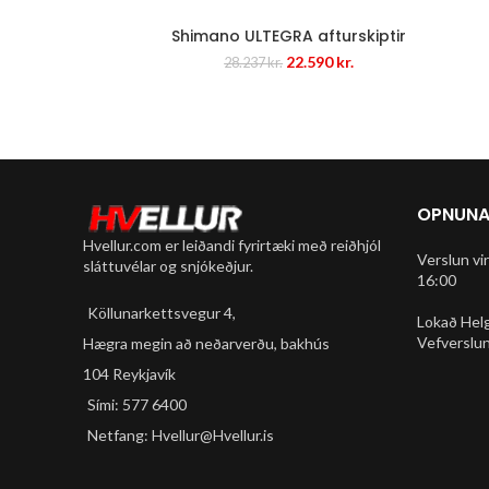
Shimano ULTEGRA afturskiptir
Original
Current
22.590
kr.
28.237
kr.
price
price
was:
is:
28.237 kr..
22.590 kr..
OPNUNA
Hvellur.com er leiðandi fyrirtæki með reiðhjól
Verslun vi
sláttuvélar og snjókeðjur.
16:00
Köllunarkettsvegur 4,
Lokað Hel
Vefverslun
Hægra megin að neðarverðu, bakhús
104 Reykjavík
Sími: 577 6400
Netfang: Hvellur@Hvellur.is