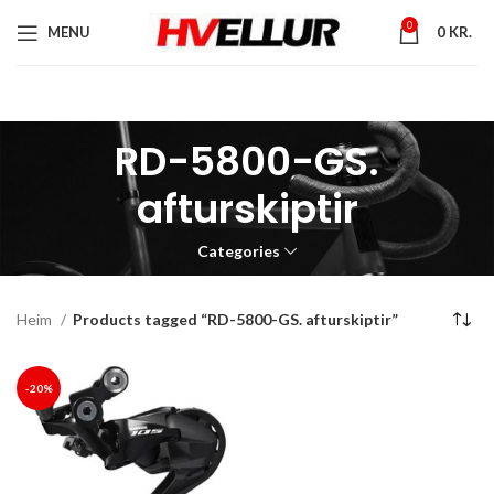
0
MENU
0
KR.
RD-5800-GS.
afturskiptir
Categories
Heim
Products tagged “RD-5800-GS. afturskiptir”
-20%