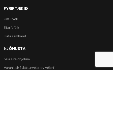
FYRIRTÆKIÐ
Um Hvell
Starfsfólk
Hafa samband
ÞJÓNUSTA
Sala á reiðhjólum
Varahlutir í slátturvélar og vélorf
Sala á snjókeðjum
UPPLÝSINGAR
Póstsendingar og afhending vöru
Skilmálar og Greiðslumöguleikar