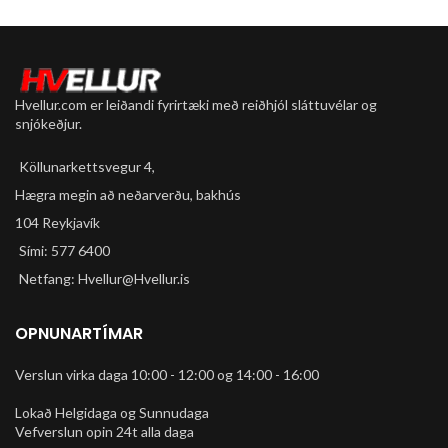
Hvellur.com er leiðandi fyrirtæki með reiðhjól sláttuvélar og
snjókeðjur.
Köllunarkettsvegur 4,
Hægra megin að neðarverðu, bakhús
104 Reykjavík
Sími: 577 6400
Netfang: Hvellur@Hvellur.is
OPNUNARTÍMAR
Verslun virka daga 10:00 - 12:00 og 14:00 - 16:00
Lokað Helgidaga og Sunnudaga
Vefverslun opin 24t alla daga