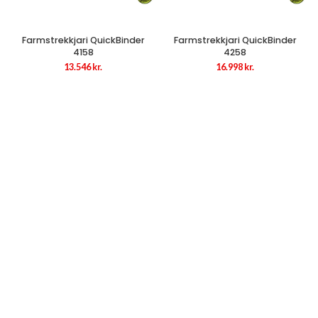
Farmstrekkjari QuickBinder
Farmstrekkjari QuickBinder
4158
4258
13.546
kr.
16.998
kr.