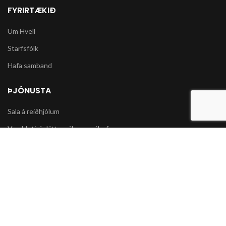
FYRIRTÆKIÐ
Um Hvell
Starfsfólk
Hafa samband
ÞJÓNUSTA
Sala á reiðhjólum
Varahlutir í slátturvélar og vélorf
Sala á snjókeðjum
UPPLÝSINGAR
Póstsendingar og afhending vöru
Skilmálar og Greiðslumöguleikar