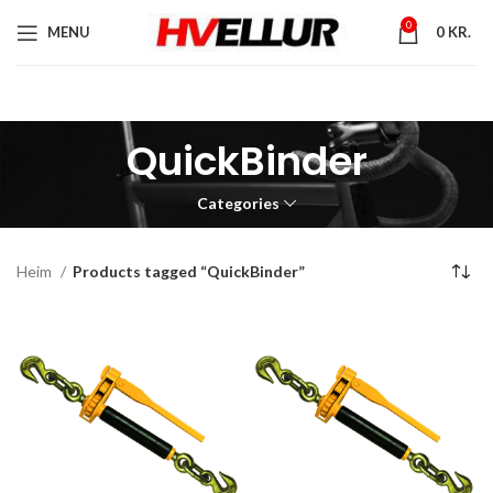
0
MENU
0
KR.
QuickBinder
Categories
Heim
Products tagged “QuickBinder”