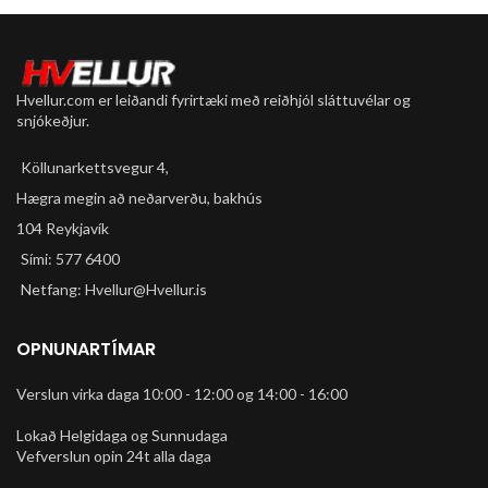
Hvellur.com er leiðandi fyrirtæki með reiðhjól sláttuvélar og
snjókeðjur.
Köllunarkettsvegur 4,
Hægra megin að neðarverðu, bakhús
104 Reykjavík
Sími: 577 6400
Netfang: Hvellur@Hvellur.is
OPNUNARTÍMAR
Verslun virka daga 10:00 - 12:00 og 14:00 - 16:00
Lokað Helgidaga og Sunnudaga
Vefverslun opin 24t alla daga