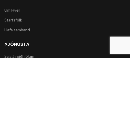
Um Hvell
Starfsfólk
Hafa samband
ÞJÓNUSTA
Sala á reiðhjólum
Varahlutir í slátturvélar og vélorf
Sala á snjókeðjum
UPPLÝSINGAR
Póstsendingar og afhending vöru
Skilmálar og Greiðslumöguleikar