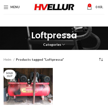
0
MENU
0
KR.
Loftpressa
Categories
Heim
Products tagged “Loftpressa”
SOLD
OUT