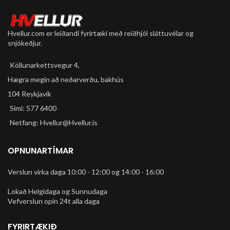
Hvellur.com er leiðandi fyrirtæki með reiðhjól sláttuvélar og
snjókeðjur.
Köllunarkettsvegur 4,
Hægra megin að neðarverðu, bakhús
104 Reykjavík
Sími: 577 6400
Netfang: Hvellur@Hvellur.is
OPNUNARTÍMAR
Verslun virka daga 10:00 - 12:00 og 14:00 - 16:00
Lokað Helgidaga og Sunnudaga
Vefverslun opin 24t alla daga
FYRIRTÆKIÐ