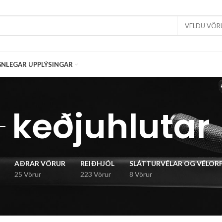
VELDU VÖR
NLEGAR UPPLÝSINGAR
keðjuhlutar
AÐRAR VÖRUR
REIÐHJÓL
SLÁTTURVÉLAR OG VÉLOR
25 Vörur
223 Vörur
8 Vörur