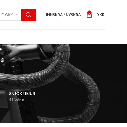
0
INNSKRÁ / NÝSKRÁ
0
KR.
UFLOKK
F
SNJÓKEÐJUR
41 Vörur