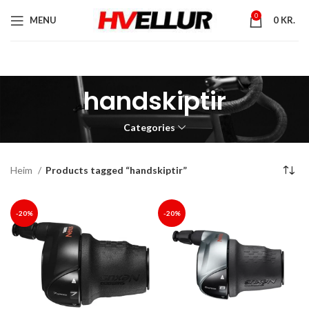
0
MENU
0
KR.
handskiptir
Categories
Heim
Products tagged “handskiptir”
-20%
-20%