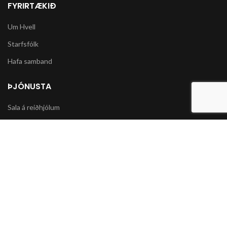
FYRIRTÆKIÐ
Um Hvell
Starfsfólk
Hafa samband
ÞJÓNUSTA
Sala á reiðhjólum
Varahlutir í slátturvélar og vélorf
Sala á snjókeðjum
UPPLÝSINGAR
Póstsendingar og afhending vöru
Skilmálar og Greiðslumöguleikar