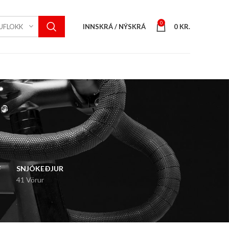
0
INNSKRÁ / NÝSKRÁ
0
KR.
UFLOKK
F
SNJÓKEÐJUR
41 Vörur