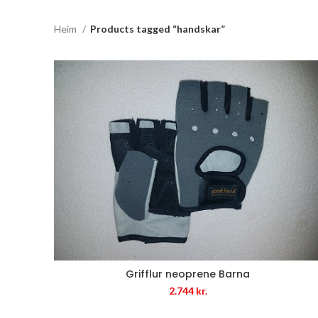
Heim
Products tagged “handskar”
Grifflur neoprene Barna
2.744
kr.