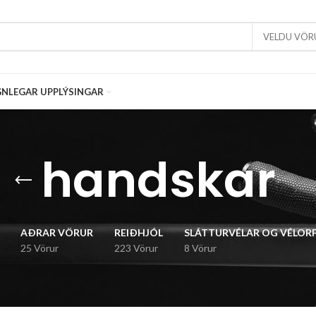
VELDU VÖR
NLEGAR UPPLÝSINGAR
handskar
AÐRAR VÖRUR
REIÐHJÓL
SLÁTTURVÉLAR OG VÉLOR
25 Vörur
223 Vörur
8 Vörur