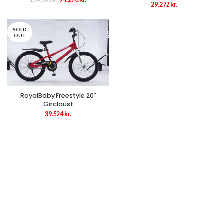
29.272
kr.
price
price
was:
is:
134.680 kr..
94.276 kr..
SOLD
OUT
RoyalBaby Freestyle 20″
Giralaust
39.524
kr.