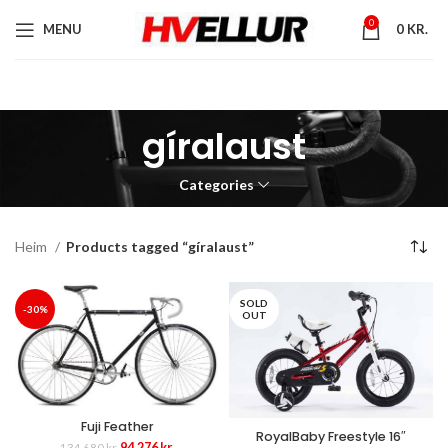
0
MENU
0
KR.
gíralaust
Categories
Heim
Products tagged “gíralaust”
SOLD
-30%
OUT
Fuji Feather
RoyalBaby Freestyle 16″
Original
Current
94.276
kr.
134.680
kr.