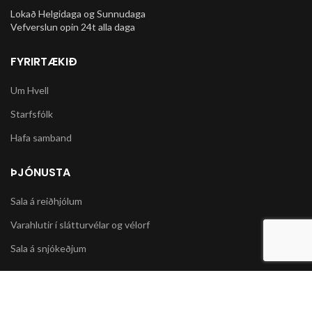
Lokað Helgidaga og Sunnudaga
Vefverslun opin 24t alla daga
FYRIRTÆKIÐ
Um Hvell
Starfsfólk
Hafa samband
ÞJÓNUSTA
Sala á reiðhjólum
Varahlutir í slátturvélar og vélorf
Sala á snjókeðjum
UPPLÝSINGAR
Póstsendingar og afhending vöru