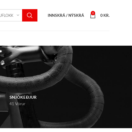
0
INNSKRÁ / NÝSKRÁ
0
KR.
UFLOKK
F
SNJÓKEÐJUR
41 Vörur