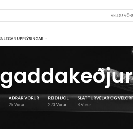
VELDU VÖR
NLEGAR UPPLÝSINGAR
gaddakeðjur
AÐRAR VÖRUR
REIÐHJÓL
SLÁTTURVÉLAR OG VÉLOR
25 Vörur
223 Vörur
8 Vörur