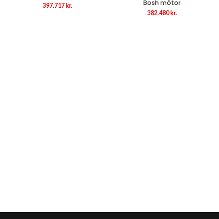
Bosh mótor
397.717
kr.
382.480
kr.