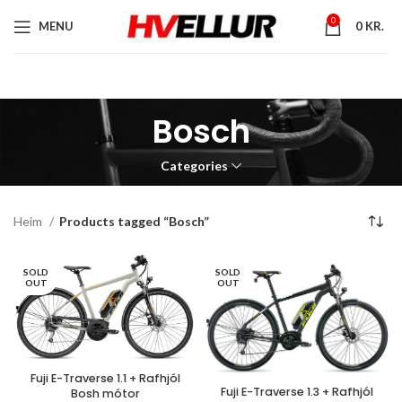
0
MENU
0
KR.
Bosch
Categories
Heim
Products tagged “Bosch”
SOLD
SOLD
OUT
OUT
Fuji E-Traverse 1.1 + Rafhjól
Fuji E-Traverse 1.3 + Rafhjól
Bosh mótor