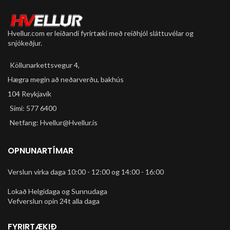
Hvellur.com er leiðandi fyrirtæki með reiðhjól sláttuvélar og
snjókeðjur.
Köllunarkettsvegur 4,
Hægra megin að neðarverðu, bakhús
104 Reykjavík
Sími: 577 6400
Netfang: Hvellur@Hvellur.is
OPNUNARTÍMAR
Verslun virka daga 10:00 - 12:00 og 14:00 - 16:00
Lokað Helgidaga og Sunnudaga
Vefverslun opin 24t alla daga
FYRIRTÆKIÐ