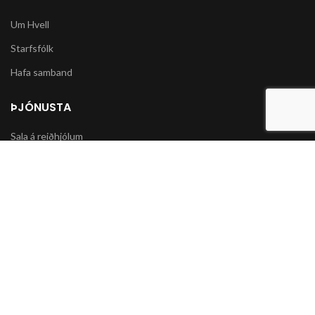
Um Hvell
Starfsfólk
Hafa samband
ÞJÓNUSTA
Sala á reiðhjólum
Varahlutir í slátturvélar og vélorf
Sala á snjókeðjum
UPPLÝSINGAR
Póstsendingar og afhending vöru
Skilmálar og Greiðslumöguleikar