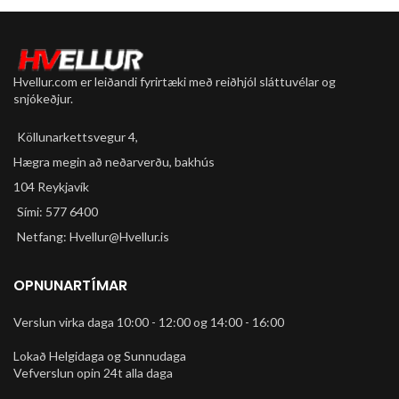
Hvellur.com er leiðandi fyrirtæki með reiðhjól sláttuvélar og
snjókeðjur.
Köllunarkettsvegur 4,
Hægra megin að neðarverðu, bakhús
104 Reykjavík
Sími: 577 6400
Netfang: Hvellur@Hvellur.is
OPNUNARTÍMAR
Verslun virka daga 10:00 - 12:00 og 14:00 - 16:00
Lokað Helgidaga og Sunnudaga
Vefverslun opin 24t alla daga