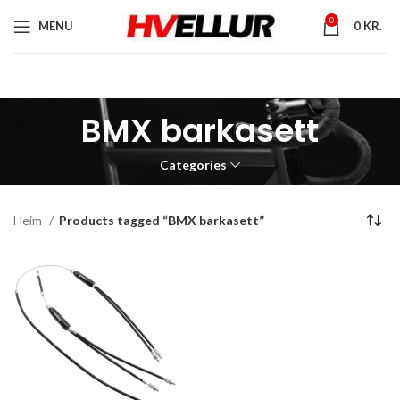
0
MENU
0
KR.
BMX barkasett
Categories
Heim
Products tagged “BMX barkasett”