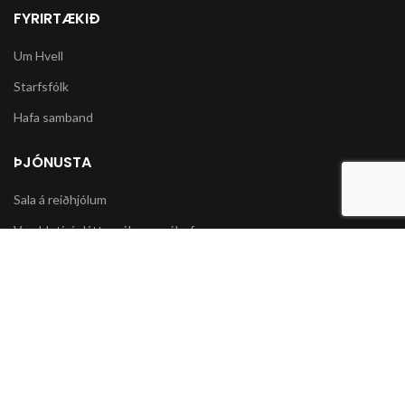
FYRIRTÆKIÐ
Um Hvell
Starfsfólk
Hafa samband
ÞJÓNUSTA
Sala á reiðhjólum
Varahlutir í slátturvélar og vélorf
Sala á snjókeðjum
UPPLÝSINGAR
Póstsendingar og afhending vöru
Skilmálar og Greiðslumöguleikar