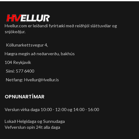
Hvellur.com er leiðandi fyrirtæki með reiðhjól sláttuvélar og
snjókeðjur.
Köllunarkettsvegur 4,
Hægra megin að neðarverðu, bakhús
104 Reykjavík
Sími: 577 6400
Netfang: Hvellur@Hvellur.is
OPNUNARTÍMAR
Verslun virka daga 10:00 - 12:00 og 14:00 - 16:00
Lokað Helgidaga og Sunnudaga
Vefverslun opin 24t alla daga