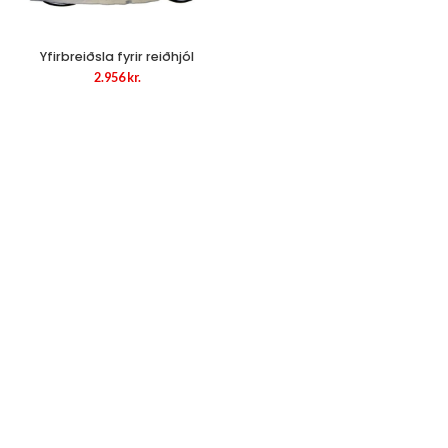
Yfirbreiðsla fyrir reiðhjól
2.956
kr.