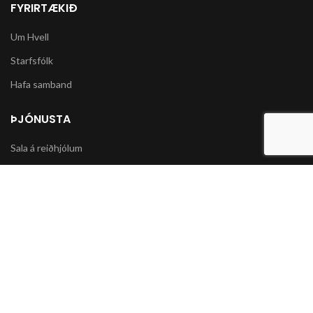
FYRIRTÆKIÐ
Um Hvell
Starfsfólk
Hafa samband
ÞJÓNUSTA
Sala á reiðhjólum
Varahlutir í slátturvélar og vélorf
Sala á snjókeðjum
UPPLÝSINGAR
Póstsendingar og afhending vöru
Skilmálar og Greiðslumöguleikar