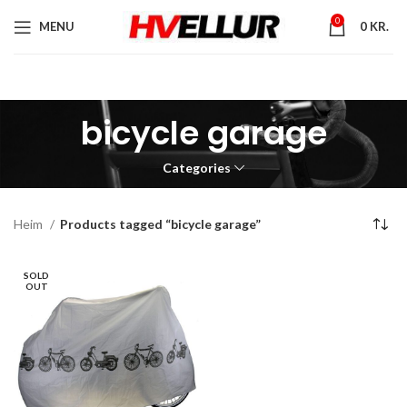
0
MENU
0
KR.
bicycle garage
Categories
Heim
Products tagged “bicycle garage”
SOLD
OUT