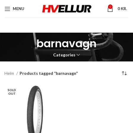
0
MENU
0
KR.
barnavagn
Categories
Heim
Products tagged “barnavagn”
SOLD
OUT