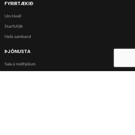
FYRIRTÆKIÐ
Um Hvell
Starfsfólk
Hafa samband
ÞJÓNUSTA
Sala á reiðhjólum
Varahlutir í slátturvélar og vélorf
Sala á snjókeðjum
UPPLÝSINGAR
Póstsendingar og afhending vöru
Skilmálar og Greiðslumöguleikar