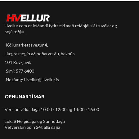
Hvellur.com er leiðandi fyrirtæki með reiðhjól sláttuvélar og
snjókeðjur.
Köllunarkettsvegur 4,
Hægra megin að neðarverðu, bakhús
104 Reykjavík
Sími: 577 6400
Netfang: Hvellur@Hvellur.is
OPNUNARTÍMAR
Verslun virka daga 10:00 - 12:00 og 14:00 - 16:00
Lokað Helgidaga og Sunnudaga
Vefverslun opin 24t alla daga