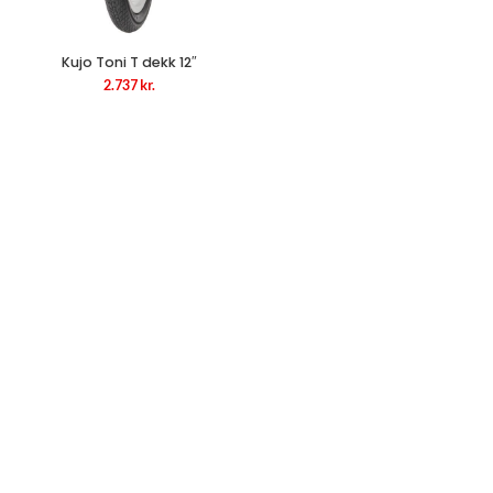
Kujo Toni T dekk 12″
2.737
kr.