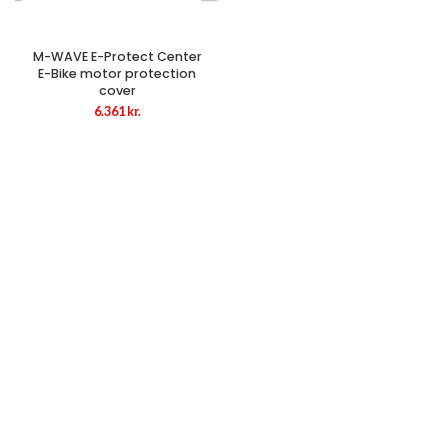
M-WAVE E-Protect Center
E-Bike motor protection
cover
6.361
kr.