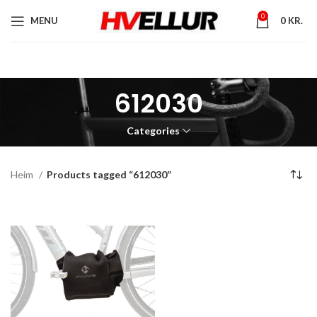
0
MENU
0
KR.
612030
Categories
Heim
Products tagged “612030”