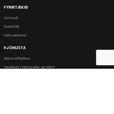
FYRIRTÆKIÐ
Um Hvell
Starfsfólk
Hafa samband
ÞJÓNUSTA
Sala á reiðhjólum
Varahlutir í slátturvélar og vélorf
Sala á snjókeðjum
UPPLÝSINGAR
Póstsendingar og afhending vöru
Skilmálar og Greiðslumöguleikar