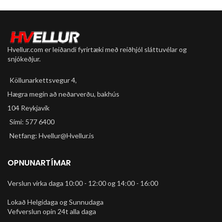
Hvellur.com er leiðandi fyrirtæki með reiðhjól sláttuvélar og
snjókeðjur.
Köllunarkettsvegur 4,
Hægra megin að neðarverðu, bakhús
104 Reykjavík
Sími: 577 6400
Netfang: Hvellur@Hvellur.is
OPNUNARTÍMAR
Verslun virka daga 10:00 - 12:00 og 14:00 - 16:00
Lokað Helgidaga og Sunnudaga
Vefverslun opin 24t alla daga